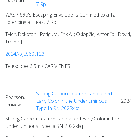
Dakotah
7 Rp
WASP-69b's Escaping Envelope Is Confined to a Tail
Extending at Least 7 Rp
Tyler, Dakotah ; Petigura, Erik A. ; Oklopčić, Antonija ; David,
Trevor J.
2024ApJ...960..123T
Telescope: 3.5m / CARMENES
Strong Carbon Features and a Red
Pearson,
Early Color in the Underluminous
2024
Jeniveve
Type Ia SN 2022xkq
Strong Carbon Features and a Red Early Color in the
Underluminous Type Ia SN 2022xkq