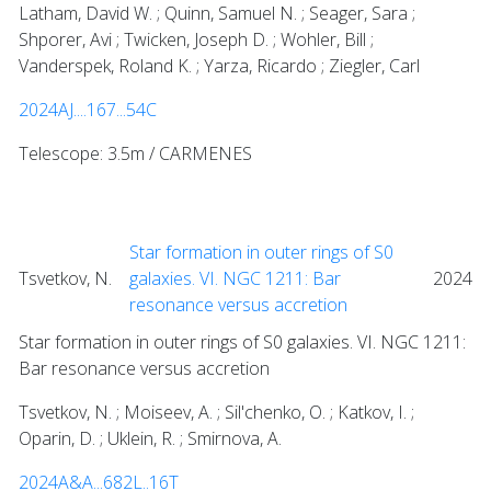
Latham, David W. ; Quinn, Samuel N. ; Seager, Sara ;
Shporer, Avi ; Twicken, Joseph D. ; Wohler, Bill ;
Vanderspek, Roland K. ; Yarza, Ricardo ; Ziegler, Carl
2024AJ....167...54C
Telescope: 3.5m / CARMENES
Star formation in outer rings of S0
Tsvetkov, N.
galaxies. VI. NGC 1211: Bar
2024
resonance versus accretion
Star formation in outer rings of S0 galaxies. VI. NGC 1211:
Bar resonance versus accretion
Tsvetkov, N. ; Moiseev, A. ; Sil'chenko, O. ; Katkov, I. ;
Oparin, D. ; Uklein, R. ; Smirnova, A.
2024A&A...682L..16T