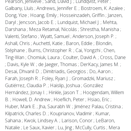
Pearson, Jeniveve ; Sand, David J. ; Lundqvist, Peter ;
Galbany, Lluís ; Andrews, Jennifer E. ; Bostroem, K. Azalee ;
Dong, Yize ; Hoang, Emily ; Hosseinzadeh, Griffin ; Janzen,
Daryl ; Jencson, Jacob E. ; Lundquist, Michael J. ; Mehta,
Darshana ; Meza Retamal, Nicolás ; Shrestha, Manisha ;
Valenti, Stefano ; Wyatt, Samuel ; Anderson, Joseph P. ;
Ashall, Chris ; Auchettl, Katie ; Baron, Eddie ; Blondin,
Stéphane ; Burns, Christopher R. ; Cai, Yongzhi ; Chen,
Ting-Wan ; Chomiuk, Laura ; Coulter, David A. ; Cross, Dane
; Davis, Kyle W. ; de Jaeger, Thomas ; DerKacy, James M. ;
Desai, Dhvanil D. ; Dimitriadis, Georgios ; Do, Aaron ;
Farah, Joseph R. ; Foley, Ryan J. ; Gromadzki, Mariusz ;
Gutiérrez, Claudia P. ; Haislip, Joshua ; González
Hernández, Jonay I. ; Hinkle, Jason T. ; Hoogendam, Willem
B. ; Howell, D. Andrew ; Hoeflich, Peter ; Hsiao, Eric ;
Huber, Mark E. ; Jha, Saurabh W. ; Jiménez Palau, Cristina ;
Kilpatrick, Charles D. ; Kouprianov, Vladimir ; Kumar,
Sahana ; Kwok, Lindsey A. ; Larison, Conor ; LeBaron,
Natalie ; Le Saux, Xavier ; Lu, Jing ; McCully, Curtis ; Mera