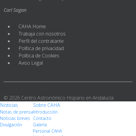
Carl Sagan
CAHA Home
Trabaja con nosotros
Perfil del contratante
Política de privacidad
Política de Cookies
Aviso Legal
© 2026 Centro Astronómico Hispano en Andalucía
Noticias
Sobre CAHA
Notas de prensa
Introducción
Noticias breves
Contacto
Divulgación
Galería
Personal CAHA