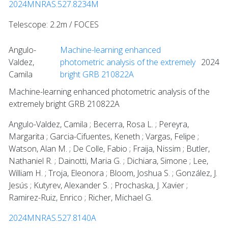
2024MNRAS.527.8234M
Telescope: 2.2m / FOCES
Angulo-
Machine-learning enhanced
Valdez,
photometric analysis of the extremely
2024
Camila
bright GRB 210822A
Machine-learning enhanced photometric analysis of the
extremely bright GRB 210822A
Angulo-Valdez, Camila ; Becerra, Rosa L. ; Pereyra,
Margarita ; Garcia-Cifuentes, Keneth ; Vargas, Felipe ;
Watson, Alan M. ; De Colle, Fabio ; Fraija, Nissim ; Butler,
Nathaniel R. ; Dainotti, Maria G. ; Dichiara, Simone ; Lee,
William H. ; Troja, Eleonora ; Bloom, Joshua S. ; González, J.
Jesús ; Kutyrev, Alexander S. ; Prochaska, J. Xavier ;
Ramirez-Ruiz, Enrico ; Richer, Michael G.
2024MNRAS.527.8140A