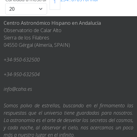
1
Centro Astronómico Hispano en Andalucía
Observatorio de Calar Alto
Sierra de los Filabres
04550 Gérgal (Almería, SPAIN)
+34-950-632500
+34-950-632504
info@caha.es
Somos polvo de estrellas, buscando en el firmamento las
respuestas que el universo tiene guardadas para nosotros.
La astronomía es el arte de desvelar los secretos del cosmos,
y cada noche, al observar el cielo, nos acercamos un poco
más a nuestro lugar en el infinito.