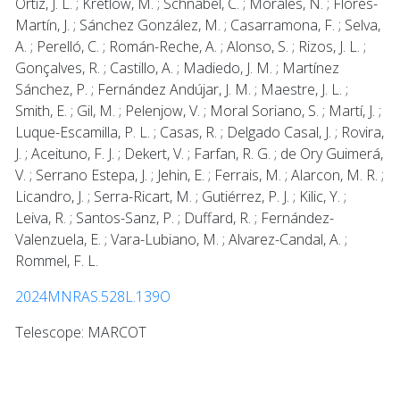
Ortiz, J. L. ; Kretlow, M. ; Schnabel, C. ; Morales, N. ; Flores-
Martín, J. ; Sánchez González, M. ; Casarramona, F. ; Selva,
A. ; Perelló, C. ; Román-Reche, A. ; Alonso, S. ; Rizos, J. L. ;
Gonçalves, R. ; Castillo, A. ; Madiedo, J. M. ; Martínez
Sánchez, P. ; Fernández Andújar, J. M. ; Maestre, J. L. ;
Smith, E. ; Gil, M. ; Pelenjow, V. ; Moral Soriano, S. ; Martí, J. ;
Luque-Escamilla, P. L. ; Casas, R. ; Delgado Casal, J. ; Rovira,
J. ; Aceituno, F. J. ; Dekert, V. ; Farfan, R. G. ; de Ory Guimerá,
V. ; Serrano Estepa, J. ; Jehin, E. ; Ferrais, M. ; Alarcon, M. R. ;
Licandro, J. ; Serra-Ricart, M. ; Gutiérrez, P. J. ; Kilic, Y. ;
Leiva, R. ; Santos-Sanz, P. ; Duffard, R. ; Fernández-
Valenzuela, E. ; Vara-Lubiano, M. ; Alvarez-Candal, A. ;
Rommel, F. L.
2024MNRAS.528L.139O
Telescope: MARCOT