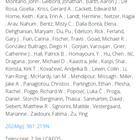
Montano, John ; Gelbord, Jonathan ; Barth, Aaron J. ; De
Rosa, Gisella ; Kriss, Gerard A. ; Cackett, Edward M. ;
Horne, Keith ; Kara, Erin A. ; Landt, Hermine ; Netzer, Hagai
; Arav, Nahum ; Bentz, Misty C. ; Dalla Bontà, Elena ;
Dehghanian, Maryam ; Du, Pu ; Edelson, Rick ; Ferland,
Gary J. ; Fian, Carina ; Fischer, Travis ; Goad, Michael R. ;
González Buitrago, Diego H. ; Gorjian, Varoujan ; Grier,
Catherine J. ; Hall, Patrick B. ; Homayouni, Y. ; Hu, Chen ; Ilić,
Dragana ; Joner, Michael D. ; Kaastra, Jelle ; Kaspi, Shai ;
Korista, Kirk T. ; Kovačević, Andjelka B. ; Lewin, Collin ; Li,
Yan-Rong ; McHardy, Ian M. ; Mehdipour, Missagh ; Miller,
Jake A. ; Panagiotou, Christos ; Partington, Ethan ; Plesha,
Rachel ; Pogge, Richard W. ; Popović, Luka Č. ; Proga,
Daniel ; Storchi-Bergmann, Thaisa ; Sanmartim, David ;
Siebert, Matthew R. ; Signorini, Matilde ; Vestergaard,
Marianne ; Zaidouni, Fatima ; Zu, Ying
2024ApJ...961..219N
Telescope: 2.2m / CAFOS