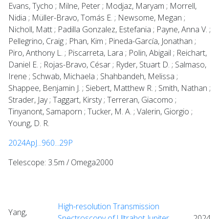
Evans, Tycho ; Milne, Peter ; Modjaz, Maryam ; Morrell,
Nidia ; Müller-Bravo, Tomás E. ; Newsome, Megan ;
Nicholl, Matt ; Padilla Gonzalez, Estefania ; Payne, Anna V. ;
Pellegrino, Craig ; Phan, Kim ; Pineda-García, Jonathan ;
Piro, Anthony L. ; Piscarreta, Lara ; Polin, Abigail ; Reichart,
Daniel E. ; Rojas-Bravo, César ; Ryder, Stuart D. ; Salmaso,
Irene ; Schwab, Michaela ; Shahbandeh, Melissa ;
Shappee, Benjamin J. ; Siebert, Matthew R. ; Smith, Nathan ;
Strader, Jay ; Taggart, Kirsty ; Terreran, Giacomo ;
Tinyanont, Samaporn ; Tucker, M. A. ; Valerin, Giorgio ;
Young, D. R.
2024ApJ...960...29P
Telescope: 3.5m / Omega2000
High-resolution Transmission
Yang,
Spectroscopy of Ultrahot Jupiter
2024