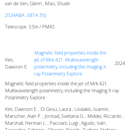
van de Ven, Glenn ; Mao, Shude
2024A&A...681A..95J
Telescope: 3.5m / PMAS
Magnetic field properties inside the
Kim,
jet of Mrk 421. Multiwavelength
2024
Dawoon E.
polarimetry, including the Imaging X-
ray Polarimetry Explore
Magnetic field properties inside the jet of Mrk 421.
Multiwavelength polarimetry, including the Imaging X-ray
Polarimetry Explore
Kim, Dawoon E. ; Di Gesu, Laura ; Liodakis, Ioannis ;
Marscher, Alan P. ; Jorstad, Svetlana G. ; Middei, Riccardo ;
Marshall, Herman L. ; Pacciani, Luigi ; Agudo, Iván ;
Tavecchio, Fabrizio ; Cibrario, Nicoló ; Tugliani, Stefano ;