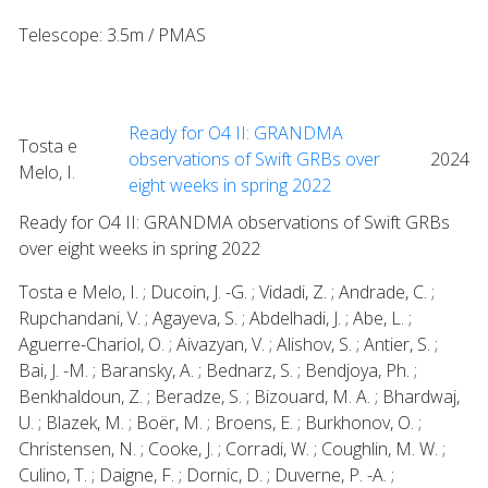
Telescope: 3.5m / PMAS
Ready for O4 II: GRANDMA
Tosta e
observations of Swift GRBs over
2024
Melo, I.
eight weeks in spring 2022
Ready for O4 II: GRANDMA observations of Swift GRBs
over eight weeks in spring 2022
Tosta e Melo, I. ; Ducoin, J. -G. ; Vidadi, Z. ; Andrade, C. ;
Rupchandani, V. ; Agayeva, S. ; Abdelhadi, J. ; Abe, L. ;
Aguerre-Chariol, O. ; Aivazyan, V. ; Alishov, S. ; Antier, S. ;
Bai, J. -M. ; Baransky, A. ; Bednarz, S. ; Bendjoya, Ph. ;
Benkhaldoun, Z. ; Beradze, S. ; Bizouard, M. A. ; Bhardwaj,
U. ; Blazek, M. ; Boër, M. ; Broens, E. ; Burkhonov, O. ;
Christensen, N. ; Cooke, J. ; Corradi, W. ; Coughlin, M. W. ;
Culino, T. ; Daigne, F. ; Dornic, D. ; Duverne, P. -A. ;