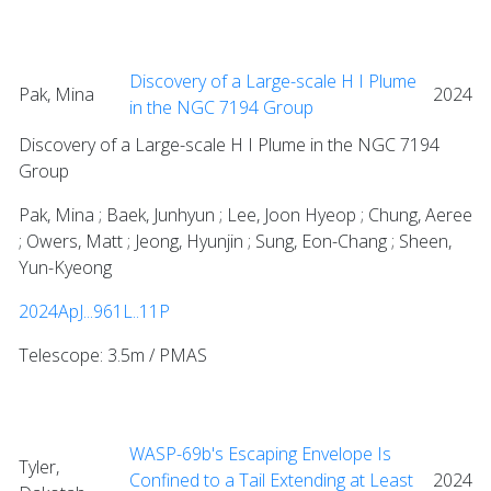
Discovery of a Large-scale H I Plume
Pak, Mina
2024
in the NGC 7194 Group
Discovery of a Large-scale H I Plume in the NGC 7194
Group
Pak, Mina ; Baek, Junhyun ; Lee, Joon Hyeop ; Chung, Aeree
; Owers, Matt ; Jeong, Hyunjin ; Sung, Eon-Chang ; Sheen,
Yun-Kyeong
2024ApJ...961L..11P
Telescope: 3.5m / PMAS
WASP-69b's Escaping Envelope Is
Tyler,
Confined to a Tail Extending at Least
2024