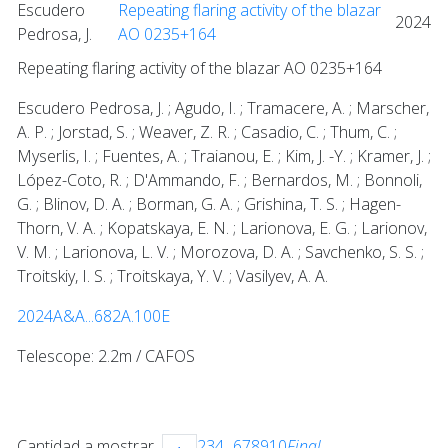
Escudero
Repeating flaring activity of the blazar
2024
Pedrosa, J.
AO 0235+164
Repeating flaring activity of the blazar AO 0235+164
Escudero Pedrosa, J. ; Agudo, I. ; Tramacere, A. ; Marscher,
A. P. ; Jorstad, S. ; Weaver, Z. R. ; Casadio, C. ; Thum, C. ;
Myserlis, I. ; Fuentes, A. ; Traianou, E. ; Kim, J. -Y. ; Kramer, J. ;
López-Coto, R. ; D'Ammando, F. ; Bernardos, M. ; Bonnoli,
G. ; Blinov, D. A. ; Borman, G. A. ; Grishina, T. S. ; Hagen-
Thorn, V. A. ; Kopatskaya, E. N. ; Larionova, E. G. ; Larionov,
V. M. ; Larionova, L. V. ; Morozova, D. A. ; Savchenko, S. S. ;
Troitskiy, I. S. ; Troitskaya, Y. V. ; Vasilyev, A. A.
2024A&A...682A.100E
Telescope: 2.2m / CAFOS
Cantidad a mostrar
2
3
4
...
6
7
8
9
10
Final