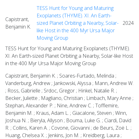
TESS Hunt for Young and Maturing
Exoplanets (THYME). XI. An Earth-
Capistrant,
sized Planet Orbiting a Nearby, Solar-
2024
Benjamin K.
like Host in the 400 Myr Ursa Major
Moving Group
TESS Hunt for Young and Maturing Exoplanets (THYME).
XI. An Earth-sized Planet Orbiting a Nearby, Solar-like Host
in the 400 Myr Ursa Major Moving Group
Capistrant, Benjamin K. ; Soares-Furtado, Melinda ;
Vanderburg, Andrew ; Jankowski, Alyssa ; Mann, Andrew W.
; Ross, Gabrielle ; Srdoc, Gregor ; Hinkel, Natalie R. ;
Becker, Juliette ; Magliano, Christian ; Limbach, Mary Anne ;
Stephan, Alexander P. ; Nine, Andrew C. ; Tofflemire,
Benjamin M. ; Kraus, Adam L. ; Giacalone, Steven ; Winn,
Joshua N. ; Bieryla, Allyson ; Bouma, Luke G. ; Ciardi, David
R. ; Collins, Karen A. ; Covone, Giovanni ; de Beurs, Zoë L. ;
Huang, Chelsea X. ; Jenkins, Jon M. ; Kreidberg, Laura ;