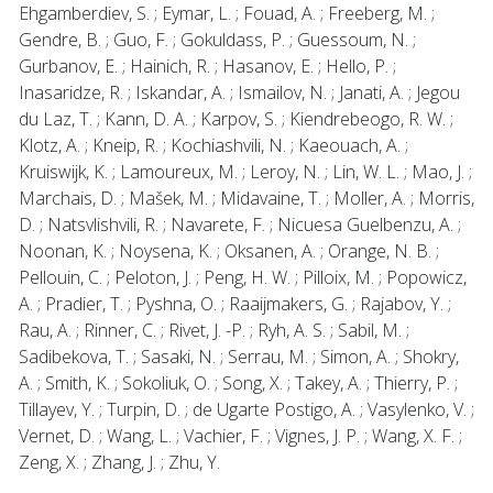
Ehgamberdiev, S. ; Eymar, L. ; Fouad, A. ; Freeberg, M. ;
Gendre, B. ; Guo, F. ; Gokuldass, P. ; Guessoum, N. ;
Gurbanov, E. ; Hainich, R. ; Hasanov, E. ; Hello, P. ;
Inasaridze, R. ; Iskandar, A. ; Ismailov, N. ; Janati, A. ; Jegou
du Laz, T. ; Kann, D. A. ; Karpov, S. ; Kiendrebeogo, R. W. ;
Klotz, A. ; Kneip, R. ; Kochiashvili, N. ; Kaeouach, A. ;
Kruiswijk, K. ; Lamoureux, M. ; Leroy, N. ; Lin, W. L. ; Mao, J. ;
Marchais, D. ; Mašek, M. ; Midavaine, T. ; Moller, A. ; Morris,
D. ; Natsvlishvili, R. ; Navarete, F. ; Nicuesa Guelbenzu, A. ;
Noonan, K. ; Noysena, K. ; Oksanen, A. ; Orange, N. B. ;
Pellouin, C. ; Peloton, J. ; Peng, H. W. ; Pilloix, M. ; Popowicz,
A. ; Pradier, T. ; Pyshna, O. ; Raaijmakers, G. ; Rajabov, Y. ;
Rau, A. ; Rinner, C. ; Rivet, J. -P. ; Ryh, A. S. ; Sabil, M. ;
Sadibekova, T. ; Sasaki, N. ; Serrau, M. ; Simon, A. ; Shokry,
A. ; Smith, K. ; Sokoliuk, O. ; Song, X. ; Takey, A. ; Thierry, P. ;
Tillayev, Y. ; Turpin, D. ; de Ugarte Postigo, A. ; Vasylenko, V. ;
Vernet, D. ; Wang, L. ; Vachier, F. ; Vignes, J. P. ; Wang, X. F. ;
Zeng, X. ; Zhang, J. ; Zhu, Y.