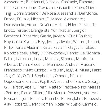
Alessandro ; Bucciantini, Niccoló ; Capitanio, Fiamma ;
Castellano, Simone ; Cavazzuti, Elisabetta ; Chen, Chien-
Ting ; Ciprini, Stefano ; De Rosa, Alessandra ; Del Monte,
Ettore ; Di Lalla, Niccoló ; Di Marco, Alessandro ;
Doroshenko, Victor ; Dovčiak, Michal ; Ehlert, Steven R. ;
Enoto, Teruaki ; Evangelista, Yuri ; Fabiani, Sergio ;
Ferrazzoli, Riccardo ; Garcia, Javier A. ; Gunji, Shuichi ;
Hayashida, Kiyoshi ; Heyl, Jeremy ; Iwakiri, Wataru ; Kaaret,
Philip ; Karas, Vladimir ; Kislat, Fabian ; Kitaguchi, Takao ;
Kolodziejczak, Jeffery J. ; Krawczynski, Henric ; La Monaca,
Fabio ; Latronico, Luca ; Maldera, Simone ; Manfreda,
Alberto ; Marin, Frédéric ; Marinucci, Andrea ; Massaro,
Francesco ; Matt, Giorgio ; Mitsuishi, Ikuyuki ; Muleri, Fabio
; Ng, C. -Y. ; O'Dell, Stephen L. ; Omodei, Nicola ;
Oppedisano, Chiara ; Papitto, Alessandro ; Pavlov, George
G. ; Peirson, Abel L. ; Perri, Matteo ; Pesce-Rollins, Melissa
; Petrucci, Pierre-Olivier ; Pilia, Maura ; Possenti, Andrea ;
Poutanen, Juri ; Ramsey, Brian D. ; Rankin, John ; Ratheesh,
Ajay ; Roberts, Oliver ; Romani, Roger W. ; Sgró, Carmelo ;