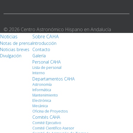
© 2026 Centro Astronómico Hispano en Andalucía
Noticias
Sobre CAHA
Notas de prensa
Introducción
Noticias breves
Contacto
Divulgación
Galería
Personal CAHA
Lista de personal
Interno
Departamentos CAHA
Astronomía
Informática
Mantenimiento
Electrónica
Mecánica
Oficina de Proyectos
Comités CAHA
Comité Ejecutivo
Comité Científico Asesor