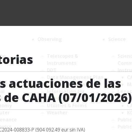
Observing
Science
torias
ion
Telescopes &
Scien
Instruments
Comm
DDT
Instr
Data Management Plan
C
s actuaciones de las
List
Call for proposals
M
al
Information for
Legac
 de CAHA (07/01/2026)
artments
Astronomers
C
nomy
Utilities & Forms
C
uter
Weather
K
enance
Public
onics
Public
2024-008833-P (904 092.49 eur sin IVA)