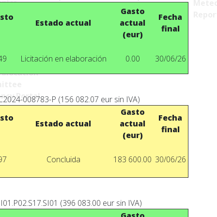
nics
Meteo
Gasto
t Office
Repor
sto
Fecha
Estado actual
actual
mittees
final
(eur)
tive Committee
ce Advisory
49
Licitación en elaboración
0.00
30/06/26
ittee
Allocation
ittee
ncy Portal
2024-008783-P (156 082.07 eur sin IVA)
Gasto
sto
Fecha
licy
Estado actual
actual
final
y Policy
(eur)
s Policy
llance Policy
97
Concluida
183 600.00
30/06/26
ty policy
I01.P02.S17.SI01 (396 083.00 eur sin IVA)
Gasto