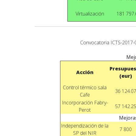
Virtualización
181 797.
Convocatoria ICTS-2017-
Mej
Presupue
Acción
(eur)
Control térmico sala
36 124.0
Cafe
Incorporación Fabry-
57 142.2
Perot
Mejora
Independización de la
7 800
SP del NIR