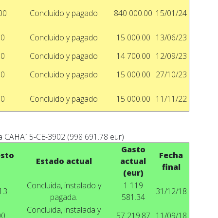
00
Concluido y pagado
840 000.00
15/01/24
00
Concluido y pagado
15 000.00
13/06/23
00
Concluido y pagado
14 700.00
12/09/23
00
Concluido y pagado
15 000.00
27/10/23
00
Concluido y pagado
15 000.00
11/11/22
a CAHA15-CE-3902 (998 691.78 eur)
Gasto
sto
Fecha
Estado actual
actual
final
(eur)
Concluida, instalado y
1 119
13
31/12/18
pagada.
581.34
Concluida, instalada y
00
57 219.87
11/09/18