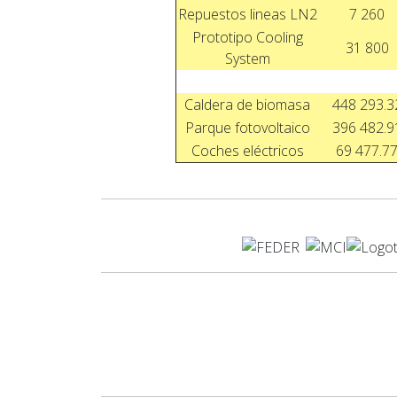
Repuestos lineas LN2
7 260
Prototipo Cooling
31 800
System
Caldera de biomasa
448 293.3
Parque fotovoltaico
396 482.9
Coches eléctricos
69 477.7