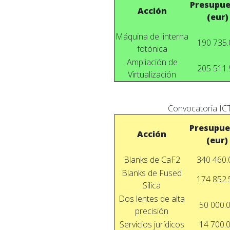
Presupue
Acción
(eur)
Máquina de linterna
190 735.
fotónica
Ampliación de
205 511.
Virtualización
Convocatoria ICT
Presupue
Acción
(eur)
Blanks de CaF2
340 460.
Blanks de Fused
174 852.
Silica
Dos lentes de alta
50 000.
precisión
Servicios jurídicos
14 700.