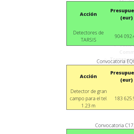
Mecha
Projec
Presupue
Acción
CAHA Com
(eur)
Execu
Scien
Detectores de
904 092.
Comm
TARSIS
Time 
Comm
Transpare
Convocatoria EQC
Job Offers
Presupue
Privacy Po
Acción
(eur)
Privac
Cookie
Detector de gran
Survei
campo para el tel.
183 625.
Securi
1.23 m
Convocatoria C17.