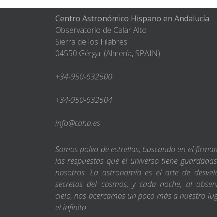
Centro Astronómico Hispano en Andalucía
Observatorio de Calar Alto
Sierra de los Filabres
04550 Gérgal (Almería, SPAIN)
+34-950-632500
+34-950-632504
info@caha.es
Somos polvo de estrellas, buscando en el firm
las respuestas que el universo tiene guardada
nosotros. La astronomía es el arte de desvel
secretos del cosmos, y cada noche, al obser
cielo, nos acercamos un poco más a nuestro lu
el infinito.