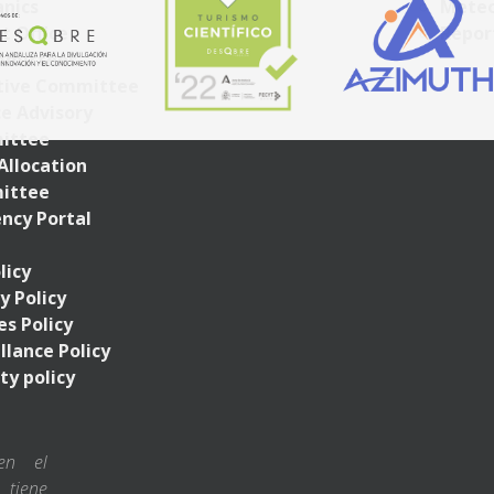
nics
Meteo
t Office
Repor
mittees
tive Committee
ce Advisory
ittee
Allocation
ittee
ncy Portal
licy
y Policy
s Policy
llance Policy
ty policy
en el
 tiene