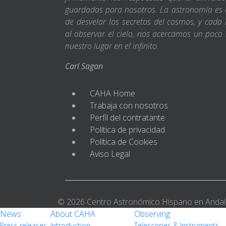
guardadas para nosotros. La astronomía es e
de desvelar los secretos del cosmos, y cada 
al observar el cielo, nos acercamos un poco
nuestro lugar en el infinito.
Carl Sagan
CAHA Home
Trabaja con nosotros
Perfil del contratante
Política de privacidad
Política de Cookies
Aviso Legal
© 2026 Centro Astronómico Hispano en Andal
News
About CAHA
Observing
Press releases
Introduction
Telescopes & Instruments