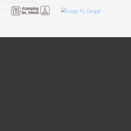
rs and Fireballs
ts