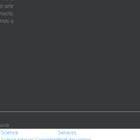
l arte
noche,
 más a
ucía
Science
Services
Science Advisory Committee
Brief description