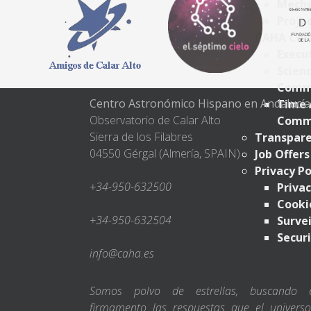
Mecha
Projec
CAHA Com
Execu
Scien
Comm
Centro Astronómico Hispano en Andalucía
Time 
Observatorio de Calar Alto
Comm
Sierra de los Filabres
Transpare
04550 Gérgal (Almería, SPAIN)
Job Offers
Privacy Po
+34-950-632500
Privac
Cookie
+34-950-632504
Survei
Securi
info@caha.es
Somos polvo de estrellas, buscando 
firmamento las respuestas que el universo