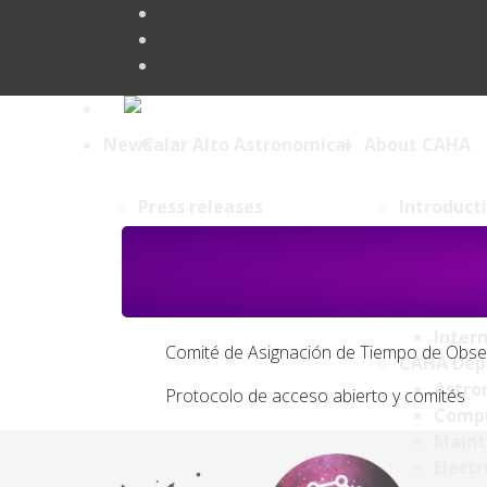
News
About CAHA
Press releases
Introduct
Brief News
Contact
Public outreach
Gallery
Staff
Staff 
Intern
Comité de Asignación de Tiempo de Obse
CAHA Dep
Astro
Protocolo de acceso abierto y comités
Comp
Maint
Electr