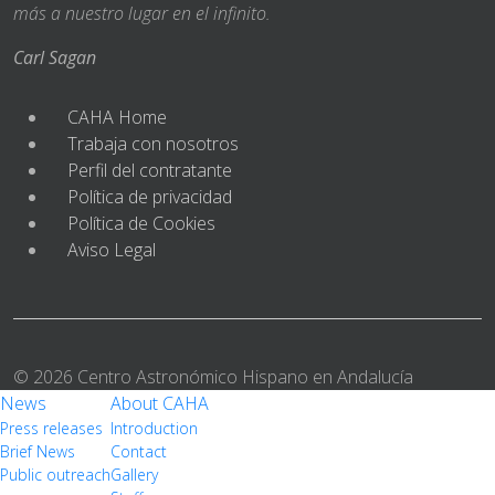
más a nuestro lugar en el infinito.
Carl Sagan
CAHA Home
Trabaja con nosotros
Perfil del contratante
Política de privacidad
Política de Cookies
Aviso Legal
© 2026 Centro Astronómico Hispano en Andalucía
News
About CAHA
Press releases
Introduction
Brief News
Contact
Public outreach
Gallery