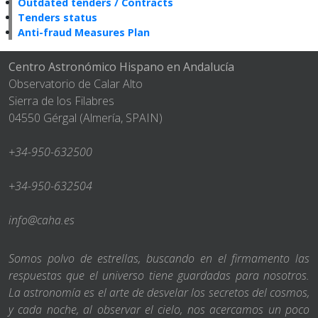
Outdated tenders / Contracts
Tenders status
Anti-fraud Measures Plan
Centro Astronómico Hispano en Andalucía
Observatorio de Calar Alto
Sierra de los Filabres
04550 Gérgal (Almería, SPAIN)
+34-950-632500
+34-950-632504
info@caha.es
Somos polvo de estrellas, buscando en el firmamento las
respuestas que el universo tiene guardadas para nosotros.
La astronomía es el arte de desvelar los secretos del cosmos,
y cada noche, al observar el cielo, nos acercamos un poco