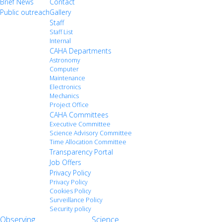
Brief News
Contact
Public outreach
Gallery
Staff
Staff List
Internal
CAHA Departments
Astronomy
Computer
Maintenance
Electronics
Mechanics
Project Office
CAHA Committees
Executive Committee
Science Advisory Committee
Time Allocation Committee
Transparency Portal
Job Offers
Privacy Policy
Privacy Policy
Cookies Policy
Surveillance Policy
Security policy
Observing
Science