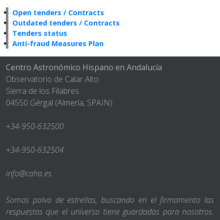
Open tenders / Contracts
Outdated tenders / Contracts
Tenders status
Anti-fraud Measures Plan
Centro Astronómico Hispano en Andalucía
Observatorio de Calar Alto
Sierra de los Filabres
04550 Gérgal (Almería, SPAIN)
+34-950-632500
+34-950-632504
info@caha.es
Somos polvo de estrellas, buscando en el firmamento las
respuestas que el universo tiene guardadas para nosotros.