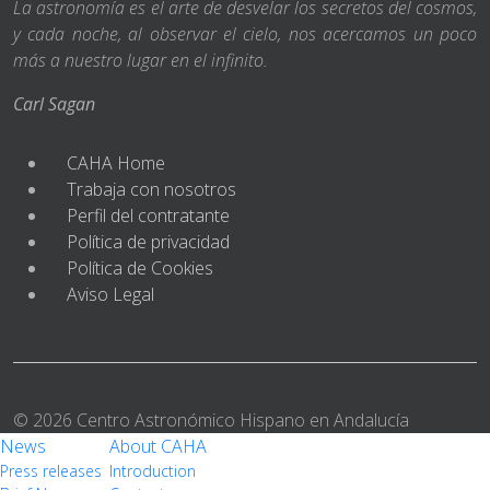
La astronomía es el arte de desvelar los secretos del cosmos,
y cada noche, al observar el cielo, nos acercamos un poco
más a nuestro lugar en el infinito.
Carl Sagan
CAHA Home
Trabaja con nosotros
Perfil del contratante
Política de privacidad
Política de Cookies
Aviso Legal
© 2026 Centro Astronómico Hispano en Andalucía
News
About CAHA
Press releases
Introduction