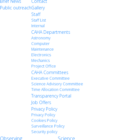
Brief News
Contact
Public outreach
Gallery
Staff
Staff List
Internal
CAHA Departments
Astronomy
Computer
Maintenance
Electronics
Mechanics
Project Office
CAHA Committees
Executive Committee
Science Advisory Committee
Time Allocation Committee
Transparency Portal
Job Offers
Privacy Policy
Privacy Policy
Cookies Policy
Surveillance Policy
Security policy
Observing
Science