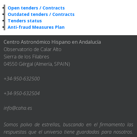
Open tenders / Contracts
Outdated tenders / Contracts
Tenders status
Anti-fraud Measures Plan
Centro Astronómico Hispano en Andalucía
Observatorio de Calar Alto
Sierra de los Filabres
04550 Gérgal (Almería, SPAIN)
+34-950-632500
+34-950-632504
info@caha.es
Somos polvo de estrellas, buscando en el firmamento las
respuestas que el universo tiene guardadas para nosotros.