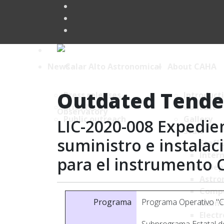
News
About CAHA
Outdated Tende
Press releases
Introduct
Brief News
Contact
Public outreach
Gallery
LIC-2020-008 Expedie
Staff
suministro e instalac
Staff 
Intern
para el instrumento 
CAHA Dep
Astro
Comp
Programa
Programa Operativo "Cr
Maint
Electr