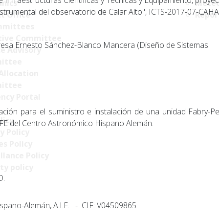
Infraestructuras Cientí­ficas y Técnicas y Equipamiento, proye
nics
Meteo
strumental del observatorio de Calar Alto", ICTS-2017-07-CAHA
t Office
Repor
mittees
tive Committee
esa Ernesto Sánchez-Blanco Mancera (Diseño de Sistemas
ce Advisory
ittee
Allocation
ittee
ncy Portal
ción para el suministro e instalación de una unidad Fabry-P
licy
AFE del Centro Astronómico Hispano Alemán.
y Policy
s Policy
llance Policy
ty policy
D.
spano-Alemán, A.I.E. - CIF: V04509865