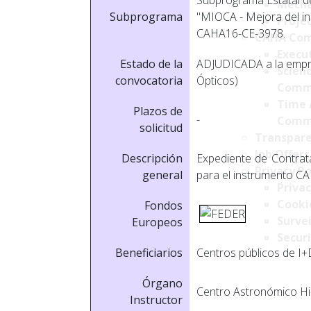
Subprograma Estatal de 
Mecha
Subprograma
"MIOCA - Mejora del in
Projec
CAHA16-CE-3978.
CAHA Com
Execu
Estado de la
ADJUDICADA a la empr
Scien
convocatoria
Ópticos)
Comm
Time 
Plazos de
-
Comm
solicitud
Transpare
Job Offers
Descripción
Expediente de Contrata
Privacy Po
general
para el instrumento C
Privac
Cookie
Fondos
Survei
Europeos
Securi
Beneficiarios
Centros públicos de I+
Órgano
Centro Astronómico Hi
Instructor