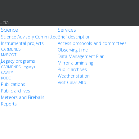
ucía
Science
Services
Science Advisory Committee
Brief description
Instrumental projects
Access protocols and committees
CARMENES+
Observing time
MARCOT
Data Management Plan
Legacy programs
s
Mirror aluminising
CARMENES Legacy+
Public archives
CAVITY
Weather station
KOBE
Visit Calar Alto
Publications
Public archives
Meteors and Fireballs
Reports