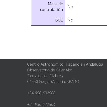
Mesa de
No
contratación
BOE
No
Centro Astronómico Hispano en Andalucía
Observatorio de Calar Alto
Sierra de los Filabres
04550 Gérgal (Almería, SPAIN)
+34-950-632500
+34-950-632504