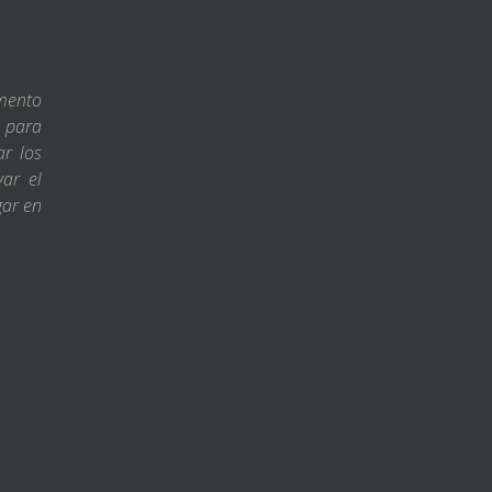
amento
s para
ar los
var el
gar en