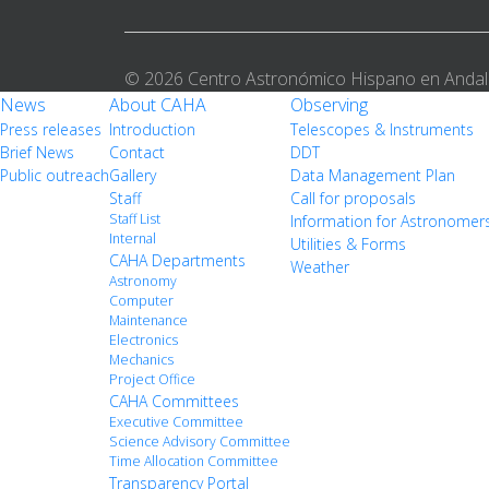
© 2026 Centro Astronómico Hispano en Andal
News
About CAHA
Observing
Press releases
Introduction
Telescopes & Instruments
Brief News
Contact
DDT
Public outreach
Gallery
Data Management Plan
Staff
Call for proposals
Staff List
Information for Astronomer
Internal
Utilities & Forms
CAHA Departments
Weather
Astronomy
Computer
Maintenance
Electronics
Mechanics
Project Office
CAHA Committees
Executive Committee
Science Advisory Committee
Time Allocation Committee
Transparency Portal