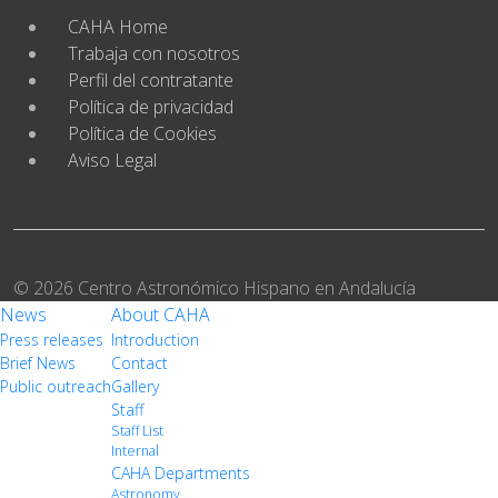
CAHA Home
Trabaja con nosotros
Perfil del contratante
Política de privacidad
Política de Cookies
Aviso Legal
© 2026 Centro Astronómico Hispano en Andalucía
News
About CAHA
Press releases
Introduction
Brief News
Contact
Public outreach
Gallery
Staff
Staff List
Internal
CAHA Departments
Astronomy