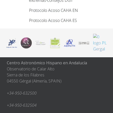
extremas-consejos DGT
Protocolo Acoso CAHA EN
Protocolo Acoso CAHA ES
Centro Astronómico Hispano en Andalucía
Observatorio de Calar Alto
Sierra de los Filabres
04550 Gérgal (Almería, SPAIN)
+34-950-632500
+34-950-632504