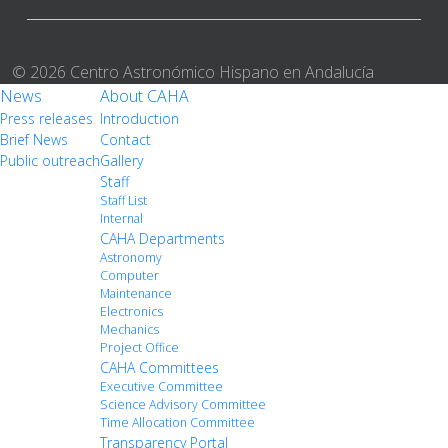
© 2026 Centro Astronómico Hispano en Andalucía
News
About CAHA
Press releases
Introduction
Brief News
Contact
Public outreach
Gallery
Staff
Staff List
Internal
CAHA Departments
Astronomy
Computer
Maintenance
Electronics
Mechanics
Project Office
CAHA Committees
Executive Committee
Science Advisory Committee
Time Allocation Committee
Transparency Portal