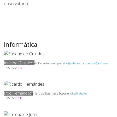
observatorio.
Informática
Enrique de Guindos
Jefe de Departamento
guindos@caha.es compuhead@caha.es
950 632
517
Ricardo Hernández
Ingeniero de Sistemas y Soporte
ricky@caha.es
950 632
533