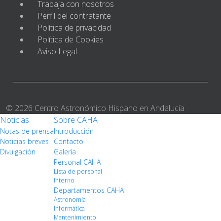
Trabaja con nosotros
Perfil del contratante
Política de privacidad
Política de Cookies
Aviso Legal
© 2026 Centro Astronómico Hispano en Andalucía
Noticias
Sobre CAHA
Notas de prensa
Introducción
Noticias breves
Contacto
Divulgación
Galería
Personal CAHA
Lista de personal
Interno
Departamentos CAHA
Astronomía
Informática
Mantenimiento