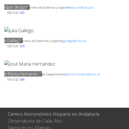
Enrique de Juan
Ingeniero de Sistemas y Soporte
edejuan@caha.es
950 632
505
Julia Gallego
Ingeniera de Sistemas y Soporte
jgallego@caha.es
950 632
529
José María Hernández
Jefe de Departamento
jmhernandez@caha.es
950 632
586
Centro Astronómico Hispano en Andalucía
Observatorio de Calar Alto
Sierra de los Filabres