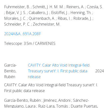
Fuhrmeister, B. ; Schmitt, J. H. M. M. ; Reiners, A. ; Czesla, S.
; Béjar, V. J. S. ; Caballero, J. ; Eislöffel, J. ; Henning, Th. ;
Morales, J. C. ; Quirrenbach, A. ; Ribas, I. ; Robrade, J. ;
Schneider, P. C. ; Zechmeister, M.
2024A&A...691A.208F
Telescope: 3.5m / CARMENES
García-
CAVITY: Calar Alto Void Integral-field
Benito,
Treasury surveY: I. First public data
2024
Rubén
release
CAVITY: Calar Alto Void Integral-field Treasury surveY: I.
First public data release
García-Benito, Rubén ; Jiménez, Andoni ; Sánchez-
Menguiano, Laura ; Ruiz-Lara, Tomás ; Duarte Puertas,