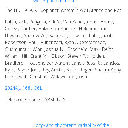
Well Aligned and Flat
The HD 191939 Exoplanet System is Well Aligned and Flat
Lubin, Jack ; Petigura, Erik A. ; Van Zandt, Judah ; Beard,
Corey ; Dai, Fei ; Halverson, Samuel ; Holcomb, Rae ;
Howard, Andrew W. ; Isaacson, Howard ; Luhn, Jacob ;
Robertson, Paul ; Rubenzahl, Ryan A. ; Stefánsson,
Guđmundur ; Winn, Joshua N. ; Brodheim, Max ; Deich,
William ; Hill, Grant M. ; Gibson, Steven R. ; Holden,
Bradford ; Householder, Aaron ; Laher, Russ R. ; Lanclos,
Kyle ; Payne, Joel ; Roy, Arpita ; Smith, Roger ; Shaum, Abby
P. ; Schwab, Christian ; Walawender, Josh
2024AJ....168..196L
Telescope: 3.5m / CARMENES
Long- and short-term variability of the