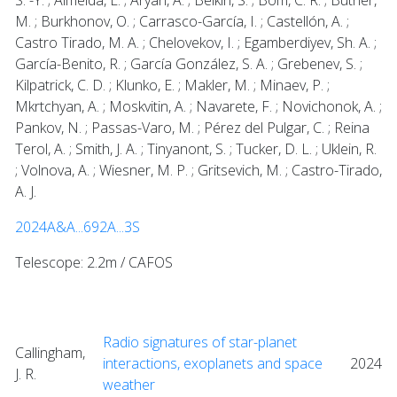
M. ; Burkhonov, O. ; Carrasco-García, I. ; Castellón, A. ;
Castro Tirado, M. A. ; Chelovekov, I. ; Egamberdiyev, Sh. A. ;
García-Benito, R. ; García González, S. A. ; Grebenev, S. ;
Kilpatrick, C. D. ; Klunko, E. ; Makler, M. ; Minaev, P. ;
Mkrtchyan, A. ; Moskvitin, A. ; Navarete, F. ; Novichonok, A. ;
Pankov, N. ; Passas-Varo, M. ; Pérez del Pulgar, C. ; Reina
Terol, A. ; Smith, J. A. ; Tinyanont, S. ; Tucker, D. L. ; Uklein, R.
; Volnova, A. ; Wiesner, M. P. ; Gritsevich, M. ; Castro-Tirado,
A. J.
2024A&A...692A...3S
Telescope: 2.2m / CAFOS
Radio signatures of star-planet
Callingham,
interactions, exoplanets and space
2024
J. R.
weather