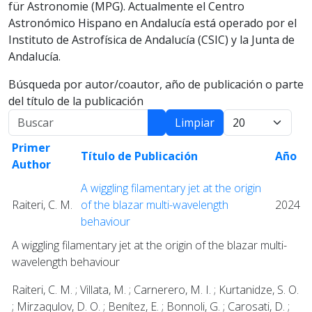
für Astronomie (MPG). Actualmente el Centro
Astronómico Hispano en Andalucía está operado por el
Instituto de Astrofísica de Andalucía (CSIC) y la Junta de
Andalucía.
Búsqueda por autor/coautor, año de publicación o parte
del título de la publicación
Buscar
Mostrar:
Limpiar
Primer
Título de Publicación
Año
Author
A wiggling filamentary jet at the origin
Raiteri, C. M.
of the blazar multi-wavelength
2024
behaviour
A wiggling filamentary jet at the origin of the blazar multi-
wavelength behaviour
Raiteri, C. M. ; Villata, M. ; Carnerero, M. I. ; Kurtanidze, S. O.
; Mirzaqulov, D. O. ; Benítez, E. ; Bonnoli, G. ; Carosati, D. ;