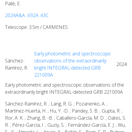
Pallé, E.
2024A&A...692A..43C
Telescope: 3.5m / CARMENES
Early photometric and spectroscopic
Sánchez-
observations of the extraordinarily
2024
Ramírez, R.
bright INTEGRAL-detected GRB
221009A
Early photometric and spectroscopic observations of the
extraordinarily bright INTEGRAL-detected GRB 221009A
Sánchez-Ramírez, R. ; Lang, R. G. ; Pozanenko, A. ;
Martínez-Huerta, H. ; Hu, Y. -D. ; Pandey, S. B. ; Gupta, R. ;
Ror, A. K. ; Zhang, B. -B. ; Caballero-García, M. D. ; Oates, S.
R. ; Pérez-García, I. ; Guziy, S. ; Fernández-García, E. J. ; Wu,
S. -Y. ; Almeida, L. ; Aryan, A. ; Belkin, S. ; Bom, C. R. ; Butner,