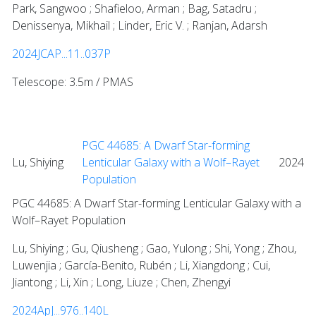
Park, Sangwoo ; Shafieloo, Arman ; Bag, Satadru ;
Denissenya, Mikhail ; Linder, Eric V. ; Ranjan, Adarsh
2024JCAP...11..037P
Telescope: 3.5m / PMAS
PGC 44685: A Dwarf Star-forming
Lu, Shiying
Lenticular Galaxy with a Wolf–Rayet
2024
Population
PGC 44685: A Dwarf Star-forming Lenticular Galaxy with a
Wolf–Rayet Population
Lu, Shiying ; Gu, Qiusheng ; Gao, Yulong ; Shi, Yong ; Zhou,
Luwenjia ; García-Benito, Rubén ; Li, Xiangdong ; Cui,
Jiantong ; Li, Xin ; Long, Liuze ; Chen, Zhengyi
2024ApJ...976..140L