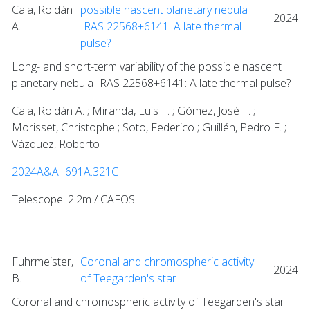
Cala, Roldán
possible nascent planetary nebula
2024
A.
IRAS 22568+6141: A late thermal
pulse?
Long- and short-term variability of the possible nascent
planetary nebula IRAS 22568+6141: A late thermal pulse?
Cala, Roldán A. ; Miranda, Luis F. ; Gómez, José F. ;
Morisset, Christophe ; Soto, Federico ; Guillén, Pedro F. ;
Vázquez, Roberto
2024A&A...691A.321C
Telescope: 2.2m / CAFOS
Fuhrmeister,
Coronal and chromospheric activity
2024
B.
of Teegarden's star
Coronal and chromospheric activity of Teegarden's star