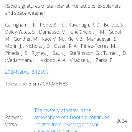
Radio signatures of star-planet interactions, exoplanets
and space weather
Callingham, J. R. ; Pope, B. J. S. ; Kavanagh, R. D. ; Bellotti, S. ;
Daley-Yates, S. ; Damasso, M. ; Grießmeier, J. -M. ; Güdel,
M. ; Günther, M. ; Kao, M. M. ; Klein, B. ; Mahadevan, S. ;
Morin, J. ; Nichols, J. D. ; Osten, R. A. ; Pérez-Torres, M. ;
Pineda, J. S. ; Rigney, J. ; Saur, J. ; Stefánsson, G. ; Turner, J. D.
; Vedantham, H. ; Vidotto, A. A. ; Villadsen, J. ; Zarka, P.
2024NatAs...8.1359C
Telescope: 3.5m / CARMENES
The mystery of water in the
Panwar,
atmosphere of τ Boötis b continues:
2024
Vatsal
Insights from revisiting archival
CRIRES observations