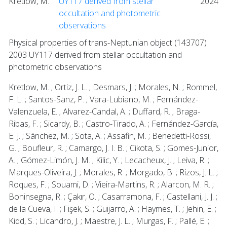
Kretlow, M.
UY117 derived from stellar
2024
occultation and photometric
observations
Physical properties of trans-Neptunian object (143707)
2003 UY117 derived from stellar occultation and
photometric observations
Kretlow, M. ; Ortiz, J. L. ; Desmars, J. ; Morales, N. ; Rommel,
F. L. ; Santos-Sanz, P. ; Vara-Lubiano, M. ; Fernández-
Valenzuela, E. ; Alvarez-Candal, A. ; Duffard, R. ; Braga-
Ribas, F. ; Sicardy, B. ; Castro-Tirado, A. ; Fernández-García,
E. J. ; Sánchez, M. ; Sota, A. ; Assafin, M. ; Benedetti-Rossi,
G. ; Boufleur, R. ; Camargo, J. I. B. ; Cikota, S. ; Gomes-Junior,
A. ; Gómez-Limón, J. M. ; Kilic, Y. ; Lecacheux, J. ; Leiva, R. ;
Marques-Oliveira, J. ; Morales, R. ; Morgado, B. ; Rizos, J. L. ;
Roques, F. ; Souami, D. ; Vieira-Martins, R. ; Alarcon, M. R. ;
Boninsegna, R. ; Çakır, O. ; Casarramona, F. ; Castellani, J. J. ;
de la Cueva, I. ; Fişek, S. ; Guijarro, A. ; Haymes, T. ; Jehin, E. ;
Kidd, S. ; Licandro, J. ; Maestre, J. L. ; Murgas, F. ; Pallé, E. ;