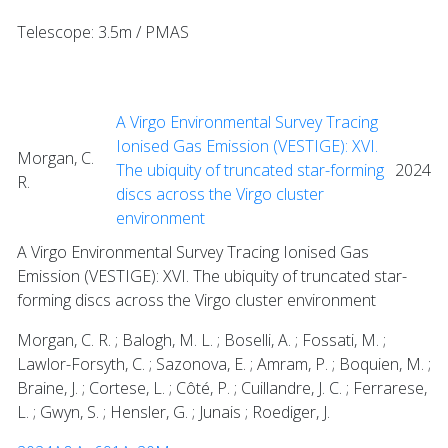
Telescope: 3.5m / PMAS
A Virgo Environmental Survey Tracing
Ionised Gas Emission (VESTIGE): XVI.
Morgan, C.
The ubiquity of truncated star-forming
2024
R.
discs across the Virgo cluster
environment
A Virgo Environmental Survey Tracing Ionised Gas
Emission (VESTIGE): XVI. The ubiquity of truncated star-
forming discs across the Virgo cluster environment
Morgan, C. R. ; Balogh, M. L. ; Boselli, A. ; Fossati, M. ;
Lawlor-Forsyth, C. ; Sazonova, E. ; Amram, P. ; Boquien, M. ;
Braine, J. ; Cortese, L. ; Côté, P. ; Cuillandre, J. C. ; Ferrarese,
L. ; Gwyn, S. ; Hensler, G. ; Junais ; Roediger, J.