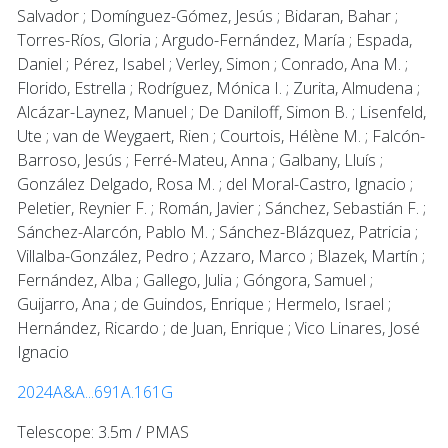
Salvador ; Domínguez-Gómez, Jesús ; Bidaran, Bahar ;
Torres-Ríos, Gloria ; Argudo-Fernández, María ; Espada,
Daniel ; Pérez, Isabel ; Verley, Simon ; Conrado, Ana M. ;
Florido, Estrella ; Rodríguez, Mónica I. ; Zurita, Almudena ;
Alcázar-Laynez, Manuel ; De Daniloff, Simon B. ; Lisenfeld,
Ute ; van de Weygaert, Rien ; Courtois, Hélène M. ; Falcón-
Barroso, Jesús ; Ferré-Mateu, Anna ; Galbany, Lluís ;
González Delgado, Rosa M. ; del Moral-Castro, Ignacio ;
Peletier, Reynier F. ; Román, Javier ; Sánchez, Sebastián F. ;
Sánchez-Alarcón, Pablo M. ; Sánchez-Blázquez, Patricia ;
Villalba-González, Pedro ; Azzaro, Marco ; Blazek, Martín ;
Fernández, Alba ; Gallego, Julia ; Góngora, Samuel ;
Guijarro, Ana ; de Guindos, Enrique ; Hermelo, Israel ;
Hernández, Ricardo ; de Juan, Enrique ; Vico Linares, José
Ignacio
2024A&A...691A.161G
Telescope: 3.5m / PMAS