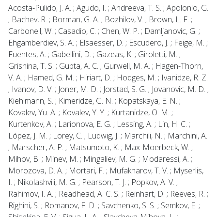
Acosta-Pulido, J. A. ; Agudo, I. ; Andreeva, T. S. ; Apolonio, G.
; Bachev, R. ; Borman, G. A. ; Bozhilov, V. ; Brown, L. F. ;
Carbonell, W. ; Casadio, C. ; Chen, W. P. ; Damljanovic, G. ;
Ehgamberdiev, S. A. ; Elsaesser, D. ; Escudero, J. ; Feige, M. ;
Fuentes, A. ; Gabellini, D. ; Gazeas, K. ; Giroletti, M. ;
Grishina, T. S. ; Gupta, A. C. ; Gurwell, M. A. ; Hagen-Thorn,
V. A. ; Hamed, G. M. ; Hiriart, D. ; Hodges, M. ; Ivanidze, R. Z.
; Ivanov, D. V. ; Joner, M. D. ; Jorstad, S. G. ; Jovanovic, M. D. ;
Kiehlmann, S. ; Kimeridze, G. N. ; Kopatskaya, E. N. ;
Kovalev, Yu. A. ; Kovalev, Y. Y. ; Kurtanidze, O. M. ;
Kurtenkov, A. ; Larionova, E. G. ; Lessing, A. ; Lin, H. C. ;
López, J. M. ; Lorey, C. ; Ludwig, J. ; Marchili, N. ; Marchini, A.
; Marscher, A. P. ; Matsumoto, K. ; Max-Moerbeck, W. ;
Mihov, B. ; Minev, M. ; Mingaliev, M. G. ; Modaressi, A. ;
Morozova, D. A. ; Mortari, F. ; Mufakharov, T. V. ; Myserlis,
I. ; Nikolashvili, M. G. ; Pearson, T. J. ; Popkov, A. V. ;
Rahimov, I. A. ; Readhead, A. C. S. ; Reinhart, D. ; Reeves, R. ;
Righini, S. ; Romanov, F. D. ; Savchenko, S. S. ; Semkov, E. ;
Shishkina, E. V. ; Sigua, L. A. ; Slavcheva-Mihova, L. ;