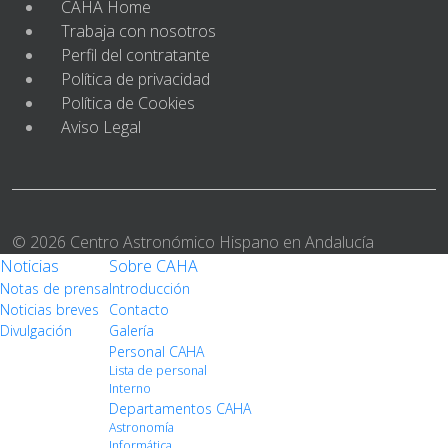
CAHA Home
Trabaja con nosotros
Perfil del contratante
Política de privacidad
Política de Cookies
Aviso Legal
© 2026 Centro Astronómico Hispano en Andalucía
Noticias
Sobre CAHA
Notas de prensa
Introducción
Noticias breves
Contacto
Divulgación
Galería
Personal CAHA
Lista de personal
Interno
Departamentos CAHA
Astronomía
Informática