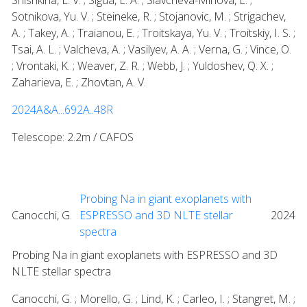
Sotnikova, Yu. V. ; Steineke, R. ; Stojanovic, M. ; Strigachev,
A. ; Takey, A. ; Traianou, E. ; Troitskaya, Yu. V. ; Troitskiy, I. S. ;
Tsai, A. L. ; Valcheva, A. ; Vasilyev, A. A. ; Verna, G. ; Vince, O.
; Vrontaki, K. ; Weaver, Z. R. ; Webb, J. ; Yuldoshev, Q. X. ;
Zaharieva, E. ; Zhovtan, A. V.
2024A&A...692A..48R
Telescope: 2.2m / CAFOS
Probing Na in giant exoplanets with
Canocchi, G.
ESPRESSO and 3D NLTE stellar
2024
spectra
Probing Na in giant exoplanets with ESPRESSO and 3D
NLTE stellar spectra
Canocchi, G. ; Morello, G. ; Lind, K. ; Carleo, I. ; Stangret, M. ;