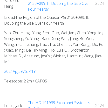
Yao, Zhu-
2130+099. II. Doubling the Size Over
2024
Heng
Four Years?
Broad-line Region of the Quasar PG 2130+099. II.
Doubling the Size Over Four Years?
Yao, Zhu-Heng ; Yang, Sen ; Guo, Wei-Jian ; Chen, Yong-Jie ;
Songsheng, Yu-Yang ; Bao, Dong-Wei ; Jiang, Bo-Wei ;
Wang, Yi-Lin ; Zhang, Hao ; Hu, Chen ; Li, Yan-Rong ; Du, Pu
; Xiao, Ming ; Bai, Jin-Ming ; Ho, Luis C. ; Brotherton,
Michael S. ; Aceituno, Jesús ; Winkler, Hartmut ; Wang, Jian-
Min
2024ApJ...975...41Y
Telescope: 2.2m / CAFOS
The HD 191939 Exoplanet System is
Lubin, Jack
2024