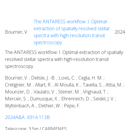
The ANTARESS workflow: I. Optimal
extraction of spatially resolved stellar
Bourrier, V.
2024
spectra with high-resolution transit
spectroscopy
The ANTARESS workflow: I. Optimal extraction of spatially
resolved stellar spectra with high-resolution transit
spectroscopy
Bourrier, V. ; Delisle, J. -B. ; Lovis, C. ; Cegla, H. M. ;
Cretignier, M. ; Allart, R. ; Al Moulla, K. ; Tavella, S. ; Attia, M. ;
Mounzer, D. ; Vaulato, V. ; Steiner, M. ; Vrignaud, T. ;
Mercier, S. ; Dumusque, X. ; Ehrenreich, D. ; Seidel, J. V. ;
Wyttenbach, A. ; Dethier, W. ; Pepe, F.
2024A&A...691A.113B
Telescope: 3.5m / CARMENES