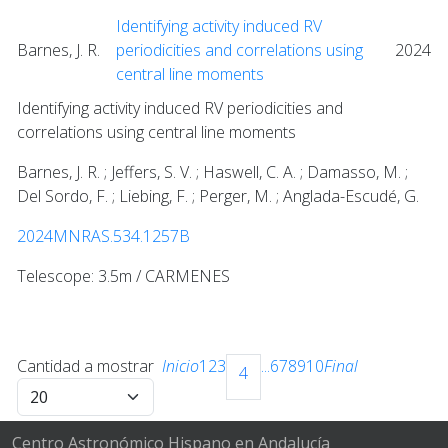
Identifying activity induced RV
Barnes, J. R.
periodicities and correlations using
2024
central line moments
Identifying activity induced RV periodicities and
correlations using central line moments
Barnes, J. R. ; Jeffers, S. V. ; Haswell, C. A. ; Damasso, M. ;
Del Sordo, F. ; Liebing, F. ; Perger, M. ; Anglada-Escudé, G.
2024MNRAS.534.1257B
Telescope: 3.5m / CARMENES
Cantidad a mostrar
Inicio
1
2
3
...
6
7
8
9
10
Final
4
Centro Astronómico Hispano en Andalucía