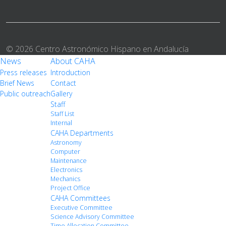
© 2026 Centro Astronómico Hispano en Andalucía
News
About CAHA
Press releases
Introduction
Brief News
Contact
Public outreach
Gallery
Staff
Staff List
Internal
CAHA Departments
Astronomy
Computer
Maintenance
Electronics
Mechanics
Project Office
CAHA Committees
Executive Committee
Science Advisory Committee
Time Allocation Committee