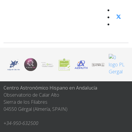
Centro Astronómico Hispano en Andalucía
Observatorio de Calar Alto
Sierra de los Filabres
04550 Gérgal (Almería, SPAIN)
+34-950-632500